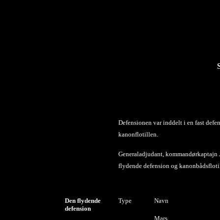
Defensionen var inddelt i en fast defe
kanonflotillen.
Generaladjudant, kommandørkaptajn Jo
flydende defension og kanonbådsflot
Den flydende
Type
Navn
defension
Mars